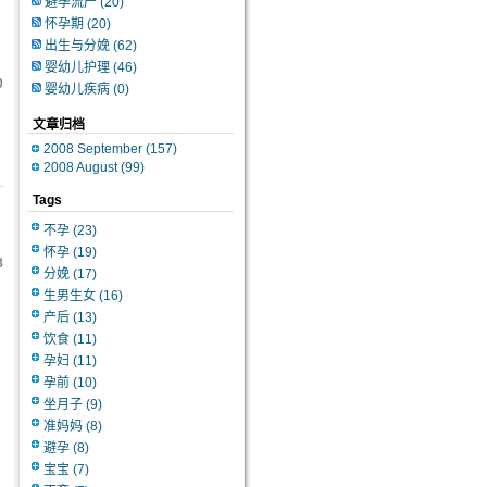
避孕流产
(20)
怀孕期
(20)
出生与分娩
(62)
婴幼儿护理
(46)
0
婴幼儿疾病
(0)
文章归档
2008 September (157)
2008 August (99)
Tags
不孕
(23)
怀孕
(19)
8
分娩
(17)
生男生女
(16)
产后
(13)
饮食
(11)
孕妇
(11)
孕前
(10)
坐月子
(9)
准妈妈
(8)
避孕
(8)
宝宝
(7)