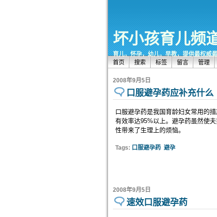
坏小孩育儿频
育儿，怀孕，幼儿，早教，提供最权威
首页
搜索
标签
留言
管理
2008年9月5日
口服避孕药应补充什么
口服避孕药是我国育龄妇女常用的措
有效率达95%以上。避孕药虽然使
性带来了生理上的烦恼。
Tags:
口服避孕药
避孕
2008年9月5日
速效口服避孕药