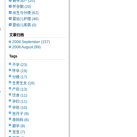
避孕流产
(20)
怀孕期
(20)
出生与分娩
(62)
婴幼儿护理
(46)
婴幼儿疾病
(0)
3
文章归档
2008 September (157)
2008 August (99)
Tags
不孕
(23)
怀孕
(19)
分娩
(17)
生男生女
(16)
产后
(13)
7
饮食
(11)
孕妇
(11)
孕前
(10)
坐月子
(9)
准妈妈
(8)
避孕
(8)
宝宝
(7)