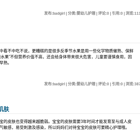
发布:badgirl | 分类:婴幼儿护理 | 评论:0 | 引用:0 | 浏览:
11
中看不中吃不说，更糟糕的是很多反季节水果是用一些化学物质催熟、保鲜
题水果”不但营养价值不高，还会给身体带来很大危害，儿童要谨慎食用，因
早熟。
发布:badgirl | 分类:婴幼儿护理 | 评论:0 | 引用:0 | 浏览:
38
肌肤
宝的皮肤也变得越来越脆弱。宝宝的皮肤需要3年时间才能发育至与成人皮
气敏感，易受刺激及感染，所以妈妈们对待宝宝的皮肤可要精心护理哦。