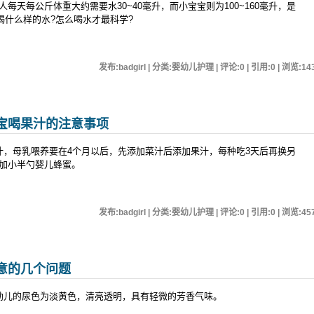
每天每公斤体重大约需要水30~40毫升，而小宝宝则为100~160毫升，是
宝喝什么样的水?怎么喝水才最科学?
发布:badgirl | 分类:婴幼儿护理 | 评论:0 | 引用:0 | 浏览:
14
宝喝果汁的注意事项
汁，母乳喂养要在4个月以后，先添加菜汁后添加果汁，每种吃3天后再换另
加小半勺婴儿蜂蜜。
发布:badgirl | 分类:婴幼儿护理 | 评论:0 | 引用:0 | 浏览:
45
意的几个问题
幼儿的尿色为淡黄色，清亮透明，具有轻微的芳香气味。