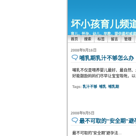
坏小孩育儿频
育儿，怀孕，幼儿，早教，提供最权威
首页
搜索
标签
留言
管理
2008年9月16日
哺乳期乳汁不够怎么办
哺乳不仅是喂养婴儿最好、最自然、
好能鼓励妈妈们尽早让宝宝吸吮，以
Tags:
乳汁不够
哺乳
哺乳期
2008年9月5日
最不可取的"安全期"避
最不可取的“安全期”避孕法...