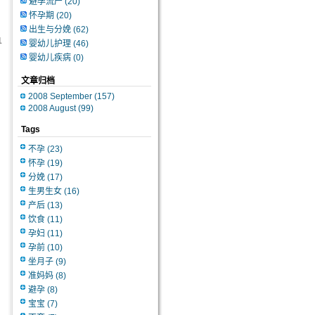
避孕流产
(20)
怀孕期
(20)
出生与分娩
(62)
1
婴幼儿护理
(46)
婴幼儿疾病
(0)
文章归档
2008 September (157)
2008 August (99)
Tags
不孕
(23)
怀孕
(19)
分娩
(17)
生男生女
(16)
产后
(13)
饮食
(11)
孕妇
(11)
孕前
(10)
坐月子
(9)
准妈妈
(8)
避孕
(8)
宝宝
(7)