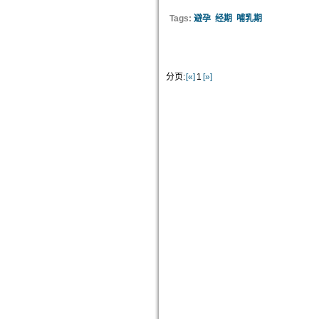
Tags:
避孕
经期
哺乳期
分页:
[«]
1
[»]