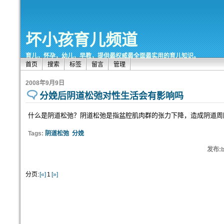
坏小孩育儿频道
育儿，怀孕，幼儿，早教，提供最权威最全面最实用的育儿知识。
首页
搜索
标签
留言
管理
2008年9月9日
分娩后阴道松弛对性生活会有影响吗
什么是阴道松弛？阴道松弛是指盆腔肌肉群的张力下降，造成阴道周
Tags:
阴道松弛
分娩
发布:b
分页:
[«]
1
[»]